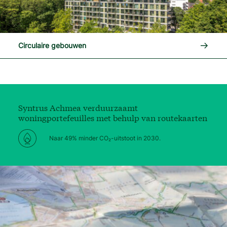
Lees me
Circulaire gebouwen
Syntrus Achmea verduurzaamt
woningportefeuilles met behulp van routekaarten
Naar 49% minder CO₂-uitstoot in 2030.