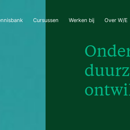
ennisbank
Cursussen
Werken bij
Over W/E
Onder
duur
ontwi