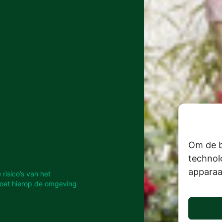
Om de b
technol
apparaa
risico’s van het
oet hierop de omgeving