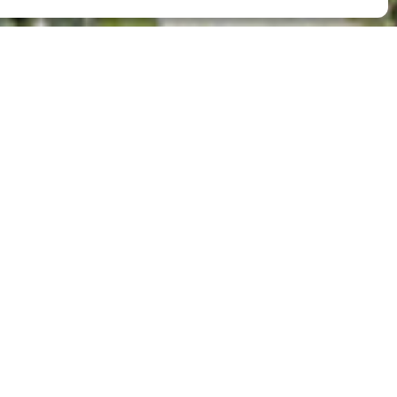
tijgt
en is
en.
ns op