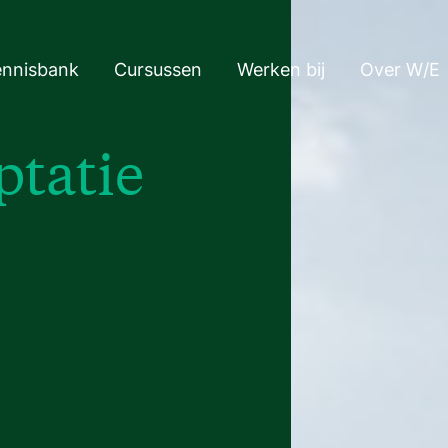
ennisbank
Cursussen
Werken bij
Over W/E
ptatie