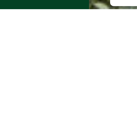
imaatadaptatie
 is klimaatadaptatie?
limaat verandert. Ook in Nederland. De temperatuur s
en en binnen gebouwen. De kans op extreme regenbui
enomen. Hete, droge periodes zullen langer voorkom
evolg is onder andere watertekort, hittestress en
daling. De zeespiegel stijgt. Hierdoor is er meer ka