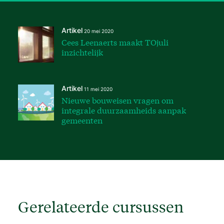
Artikel
20 mei 2020
Cees Leenaerts maakt TOjuli
inzichtelijk
Artikel
11 mei 2020
Nieuwe bouweisen vragen om
integrale duurzaamheids­ aanpak
gemeenten
Gerelateerde cursussen