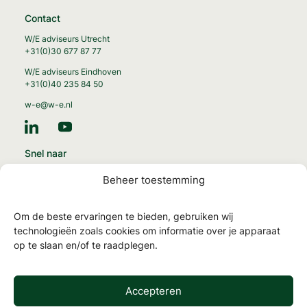
Contact
W/E adviseurs Utrecht
+31(0)30 677 87 77
W/E adviseurs Eindhoven
+31(0)40 235 84 50
w-e@w-e.nl
Snel naar
Energie-transitie
Beheer toestemming
Circulaire gebouwen
Gezonde gebouwen
Om de beste ervaringen te bieden, gebruiken wij
MilieuPrestatie Gebouwen
technologieën zoals cookies om informatie over je apparaat
op te slaan en/of te raadplegen.
NTA 8800 en energielabels
TOjuli
Accepteren