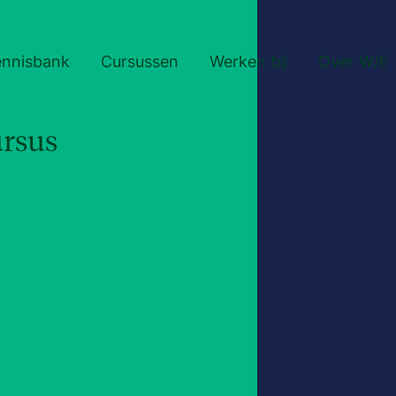
ennisbank
Cursussen
Werken bij
Over W/E
rsus