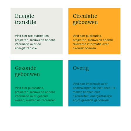
Energie
Circulaire
transitie
gebouwen
Vind hier alle publicaties,
Vind hier publicaties,
projecten, nieuws en andere
projecten, nieuws en andere
informatie over de
relevante informatie over
energietransitie.
circulair bouwen.
Gezonde
Overig
gebouwen
Vind hier informatie over
Vind hier publicaties,
onderwerpen die niet direct te
projecten, nieuws en andere
maken hebben met
informatie over gezond
circulariteit, energietransitie
wonen, werken en recreëren.
en/of gezonde gebouwen.