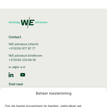
Contact
W/E adviseurs Utrecht
+31(0)30 677 87 77
W/E adviseurs Eindhoven
+31(0)40 235 84 50
w-e@w-e.nl
Snel naar
Energie-transitie
Beheer toestemming
Circulaire gebouwen
Gezonde gebouwen
Om de beste ervaringen te bieden, gebruiken wij