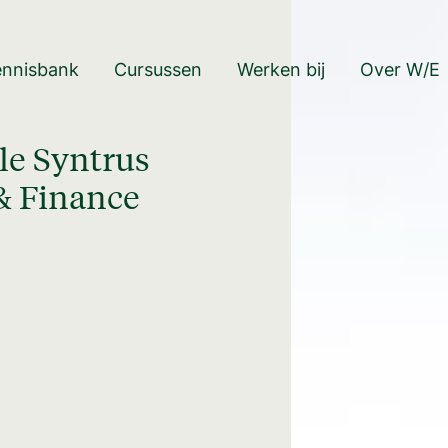
ennisbank
Cursussen
Werken bij
Over W/E
le Syntrus
& Finance