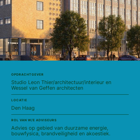
OPDRACHTGEVER
Studio Leon Thier/architectuur/interieur en
Wessel van Geffen architecten
LOCATIE
Den Haag
ROL VAN W/E ADVISEURS
Advies op gebied van duurzame energie,
bouwfysica, brandveiligheid en akoestiek.