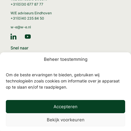
+31(0)30 677 87 77
W/E adviseurs Eindhoven
+31(0)40 235 84 50
w-e@w-e.nl
Snel naar
Energie-transitie
Beheer toestemming
Circulaire gebouwen
Gezonde gebouwen
Om de beste ervaringen te bieden, gebruiken wij
MilieuPrestatie Gebouwen
technologieën zoals cookies om informatie over je apparaat
op te slaan en/of te raadplegen.
NTA 8800 en energielabels
TOjuli
Accepteren
Bekijk voorkeuren
Werken
Algemene
Privacy
Contact
bij
voorwaarden
statement