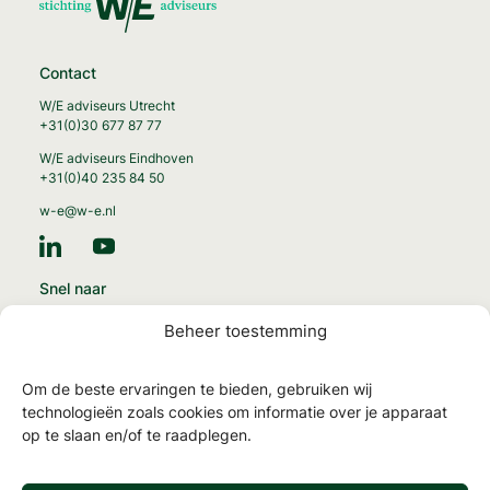
Contact
W/E adviseurs Utrecht
+31(0)30 677 87 77
W/E adviseurs Eindhoven
+31(0)40 235 84 50
w-e@w-e.nl
Snel naar
Energie-transitie
Beheer toestemming
Circulaire gebouwen
Gezonde gebouwen
Om de beste ervaringen te bieden, gebruiken wij
MilieuPrestatie Gebouwen
technologieën zoals cookies om informatie over je apparaat
op te slaan en/of te raadplegen.
NTA 8800 en energielabels
TOjuli