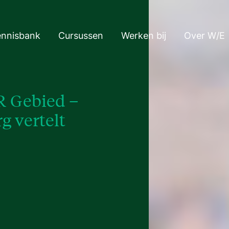
ennisbank
Cursussen
Werken bij
Over W/E
R Gebied –
 vertelt