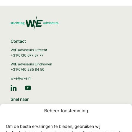
Contact
W/E adviseurs Utrecht
+31(0)30 677 87 77
W/E adviseurs Eindhoven
+31(0)40 235 84 50
w-e@w-e.nl
Snel naar
Energie-transitie
Beheer toestemming
Circulaire gebouwen
Gezonde gebouwen
Om de beste ervaringen te bieden, gebruiken wij
MilieuPrestatie Gebouwen