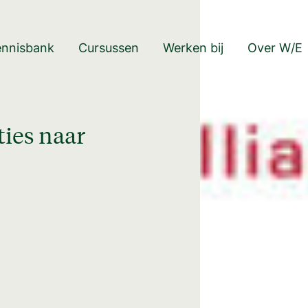
ennisbank
Cursussen
Werken bij
Over W/E
ies naar