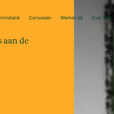
ennisbank
Cursussen
Werken bij
Over W/E
s aan de