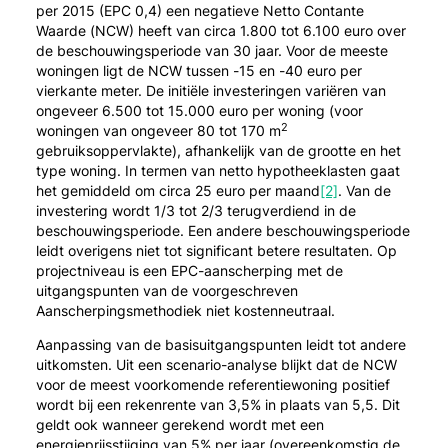
per 2015 (EPC 0,4) een negatieve Netto Contante
Waarde (NCW) heeft van circa 1.800 tot 6.100 euro over
de beschouwingsperiode van 30 jaar. Voor de meeste
woningen ligt de NCW tussen -15 en -40 euro per
vierkante meter. De initiële investeringen variëren van
ongeveer 6.500 tot 15.000 euro per woning (voor
2
woningen van ongeveer 80 tot 170 m
gebruiksoppervlakte), afhankelijk van de grootte en het
type woning. In termen van netto hypotheeklasten gaat
het gemiddeld om circa 25 euro per maand
[2]
. Van de
investering wordt 1/3 tot 2/3 terugverdiend in de
beschouwingsperiode. Een andere beschouwingsperiode
leidt overigens niet tot significant betere resultaten. Op
projectniveau is een EPC-aanscherping met de
uitgangspunten van de voorgeschreven
Aanscherpingsmethodiek niet kostenneutraal.
Aanpassing van de basisuitgangspunten leidt tot andere
uitkomsten. Uit een scenario-analyse blijkt dat de NCW
voor de meest voorkomende referentiewoning positief
wordt bij een rekenrente van 3,5% in plaats van 5,5. Dit
geldt ook wanneer gerekend wordt met een
energieprijsstijging van 5% per jaar (overeenkomstig de