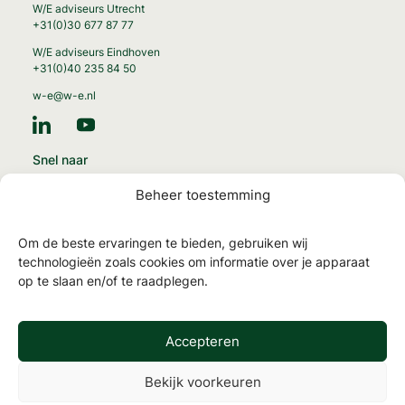
W/E adviseurs Utrecht
+31(0)30 677 87 77
W/E adviseurs Eindhoven
+31(0)40 235 84 50
w-e@w-e.nl
Snel naar
Energie-transitie
Beheer toestemming
Circulaire gebouwen
Gezonde gebouwen
Om de beste ervaringen te bieden, gebruiken wij
MilieuPrestatie Gebouwen
technologieën zoals cookies om informatie over je apparaat
op te slaan en/of te raadplegen.
NTA 8800 en energielabels
TOjuli
Accepteren
Bekijk voorkeuren
Werken
Algemene
Privacy
Contact