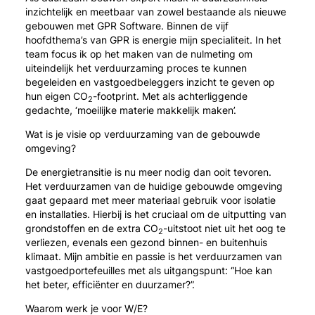
inzichtelijk en meetbaar van zowel bestaande als nieuwe
gebouwen met GPR Software. Binnen de vijf
hoofdthema’s van GPR is energie mijn specialiteit. In het
team focus ik op het maken van de nulmeting om
uiteindelijk het verduurzaming proces te kunnen
begeleiden en vastgoedbeleggers inzicht te geven op
hun eigen CO
-footprint. Met als achterliggende
2
gedachte, ‘moeilijke materie makkelijk maken’.
Wat is je visie op verduurzaming van de gebouwde
omgeving?
De energietransitie is nu meer nodig dan ooit tevoren.
Het verduurzamen van de huidige gebouwde omgeving
gaat gepaard met meer materiaal gebruik voor isolatie
en installaties. Hierbij is het cruciaal om de uitputting van
grondstoffen en de extra CO
-uitstoot niet uit het oog te
2
verliezen, evenals een gezond binnen- en buitenhuis
klimaat. Mijn ambitie en passie is het verduurzamen van
vastgoedportefeuilles met als uitgangspunt: “Hoe kan
het beter, efficiënter en duurzamer?”.
Waarom werk je voor W/E?