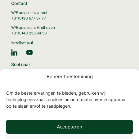
Contact
W/E adviseurs Utrecht
+31(0)30 677 87 77
W/E adviseurs Eindhoven
+31(0)40 235 84 50
w-e@w-e.nl
Snel naar
Energie-transitie
Beheer toestemming
Circulaire gebouwen
Gezonde gebouwen
Om de beste ervaringen te bieden, gebruiken wij
MilieuPrestatie Gebouwen
technologieën zoals cookies om informatie over je apparaat
op te slaan en/of te raadplegen.
NTA 8800 en energielabels
TOjuli
Accepteren