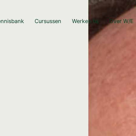
ennisbank
Cursussen
Werken bij
Over W/E