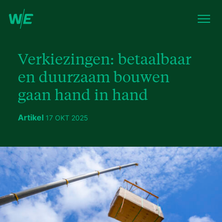
Verkiezingen: betaalbaar
en duurzaam bouwen
gaan hand in hand
Artikel
17 OKT 2025