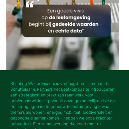
Stichting W/E adviseurs is verheugd om samen met
Schuttelaar & Partners het Leefkompas te introduceren:
een strategisch en praktisch raamwerk voor
gebiedsontwikkeling. Vanuit onze gezamenlijke visie op
de uitdagingen in de gebouwde leefomgeving – waar
thema’s als wonen, energie, mobiliteit, biodiversiteit en
gezondheid samenkomen – hebben we onze krachten
gebundeld. Een samenwerking die voortkomt uit