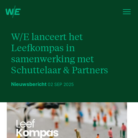
W/E lanceert het
Leefkompas in
samenwerking met
Schuttelaar & Partners
Nieuwsbericht
02 SEP 2025