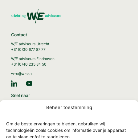
Contact
W/E adviseurs Utrecht
+31(0)30 677 87 77
W/E adviseurs Eindhoven
+31(0)40 235 84 50
w-e@w-e.nl
Snel naar
Energie-transitie
Beheer toestemming
Circulaire gebouwen
Gezonde gebouwen
Om de beste ervaringen te bieden, gebruiken wij
MilieuPrestatie Gebouwen
technologieën zoals cookies om informatie over je apparaat
op te slaan en/of te raadplegen.
NTA 8800 en energielabels