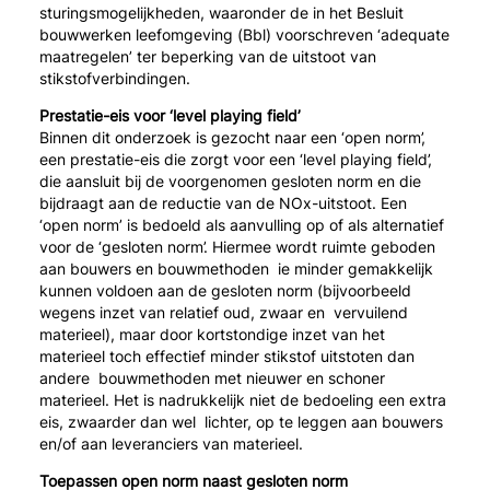
sturingsmogelijkheden, waaronder de in het Besluit
bouwwerken leefomgeving (Bbl) voorschreven ‘adequate
maatregelen’ ter beperking van de uitstoot van
stikstofverbindingen.
Prestatie-eis voor ‘level playing field’
Binnen dit onderzoek is gezocht naar een ‘open norm’,
een prestatie-eis die zorgt voor een ‘level playing field’,
die aansluit bij de voorgenomen gesloten norm en die
bijdraagt aan de reductie van de NOx-uitstoot. Een
‘open norm’ is bedoeld als aanvulling op of als alternatief
voor de ‘gesloten norm’. Hiermee wordt ruimte geboden
aan bouwers en bouwmethoden ie minder gemakkelijk
kunnen voldoen aan de gesloten norm (bijvoorbeeld
wegens inzet van relatief oud, zwaar en vervuilend
materieel), maar door kortstondige inzet van het
materieel toch effectief minder stikstof uitstoten dan
andere bouwmethoden met nieuwer en schoner
materieel. Het is nadrukkelijk niet de bedoeling een extra
eis, zwaarder dan wel lichter, op te leggen aan bouwers
en/of aan leveranciers van materieel.
Toepassen open norm naast gesloten norm