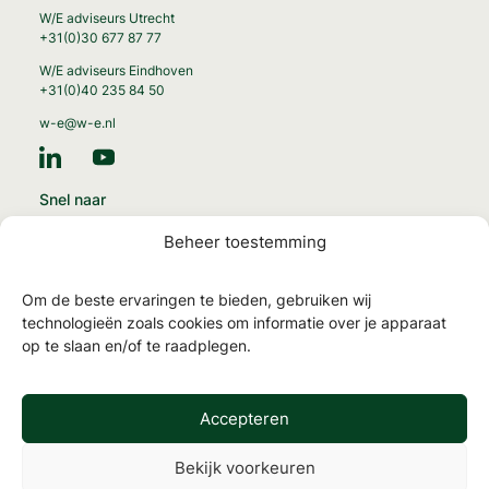
W/E adviseurs Utrecht
+31(0)30 677 87 77
W/E adviseurs Eindhoven
+31(0)40 235 84 50
w-e@w-e.nl
Snel naar
Energie-transitie
Beheer toestemming
Circulaire gebouwen
Gezonde gebouwen
Om de beste ervaringen te bieden, gebruiken wij
MilieuPrestatie Gebouwen
technologieën zoals cookies om informatie over je apparaat
op te slaan en/of te raadplegen.
NTA 8800 en energielabels
TOjuli
Accepteren
Bekijk voorkeuren
Werken
Algemene
Privacy