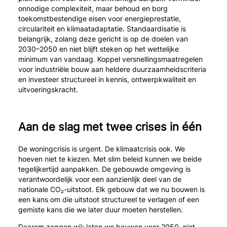
onnodige complexiteit, maar behoud en borg
toekomstbestendige eisen voor energieprestatie,
circulariteit en klimaatadaptatie. Standaardisatie is
belangrijk, zolang deze gericht is op de doelen van
2030–2050 en niet blijft steken op het wettelijke
minimum van vandaag. Koppel versnellingsmaatregelen
voor industriële bouw aan heldere duurzaamheidscriteria
en investeer structureel in kennis, ontwerpkwaliteit en
uitvoeringskracht.
Aan de slag met twee crises in één
De woningcrisis is urgent. De klimaatcrisis ook. We
hoeven niet te kiezen. Met slim beleid kunnen we beide
tegelijkertijd aanpakken. De gebouwde omgeving is
verantwoordelijk voor een aanzienlijk deel van de
nationale CO₂-uitstoot. Elk gebouw dat we nu bouwen is
een kans om die uitstoot structureel te verlagen of een
gemiste kans die we later duur moeten herstellen.
Daarom zeggen wij: laten we bouwen voor 2050, niet