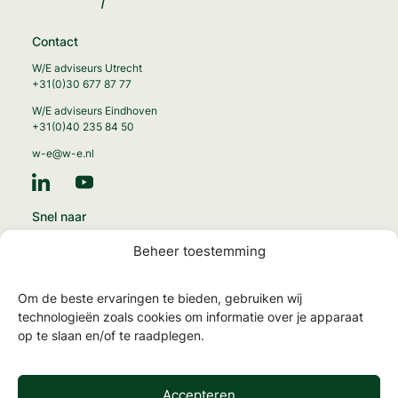
Contact
W/E adviseurs Utrecht
+31(0)30 677 87 77
W/E adviseurs Eindhoven
+31(0)40 235 84 50
w-e@w-e.nl
Snel naar
Energie-transitie
Beheer toestemming
Circulaire gebouwen
Gezonde gebouwen
Om de beste ervaringen te bieden, gebruiken wij
MilieuPrestatie Gebouwen
technologieën zoals cookies om informatie over je apparaat
op te slaan en/of te raadplegen.
NTA 8800 en energielabels
TOjuli
Accepteren