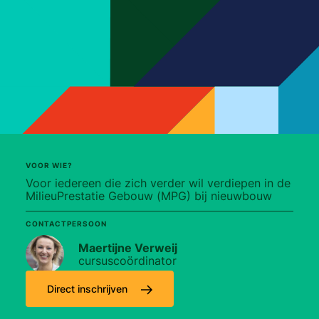
VOOR WIE?
Voor iedereen die zich verder wil verdiepen in de
MilieuPrestatie Gebouw (MPG) bij nieuwbouw
CONTACTPERSOON
Maertijne Verweij
cursuscoördinator
Direct inschrijven