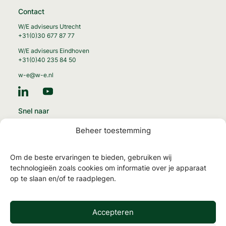
Contact
W/E adviseurs Utrecht
+31(0)30 677 87 77
W/E adviseurs Eindhoven
+31(0)40 235 84 50
w-e@w-e.nl
Snel naar
Energie-transitie
Beheer toestemming
Circulaire gebouwen
Gezonde gebouwen
Om de beste ervaringen te bieden, gebruiken wij
MilieuPrestatie Gebouwen
technologieën zoals cookies om informatie over je apparaat
op te slaan en/of te raadplegen.
NTA 8800 en energielabels
TOjuli
Accepteren